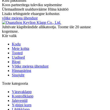
Küsi pakkumist
Koos partneritega tuleviku sepitsemine
Ülemaailmselt usaldusväärne Hiina käsitöö
Lisaks tehingutele eluaegne kohustus
võtke meiega ühendust
Juhtivate klapibrändide allikatootja. Toome üle 20 aastase
kogemuse.
Kiir valik
Kodu
Meie kohta
Tooted
Uudised
Blogi
Võtke meiega ühendust
Hinnapäring
Sisujuht
Toote kategooria
Väravaklapp
Kontrollklapp
Jalgventiil
Y-tüüpi kurn
Liblikklapp