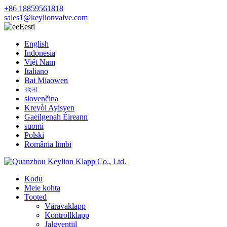
+86 18859561818
sales1@keylionvalve.com
Eesti
English
Indonesia
Việt Nam
Italiano
Bai Miaowen
বাংলা
slovenčina
Kreyòl Ayisyen
Gaeilgenah Éireann
suomi
Polski
România limbi
Kodu
Meie kohta
Tooted
Väravaklapp
Kontrollklapp
Jalgventiil