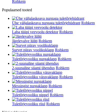
Rohkem
Populaarsed tooted
Ühe väljalaskeava nurgaga tuletõrjehüdrant
Rohkem
Laba tüüpi veevoolu detektor
Rohkem
Järelevalve lüliti
Rohkem
Survet piirav voolikuklapp
Rohkem
Tuletõrjevooliku nurgaklapp
Rohkem
2-suunaline siiami ühendus
Rohkem
Tuletõrjevooliku väravaklapp
Rohkem
Messingist nurgaklapp
Rohkem
Tuletõrjevooliku nippel
Rohkem
Tuletõrjevooliku riiul
Rohkem