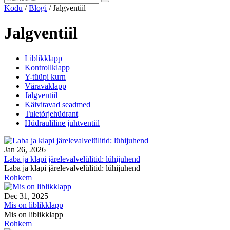
Kodu
/
Blogi
/
Jalgventiil
Jalgventiil
Liblikklapp
Kontrollklapp
Y-tüüpi kurn
Väravaklapp
Jalgventiil
Käivitavad seadmed
Tuletõrjehüdrant
Hüdrauliline juhtventiil
Jan 26, 2026
Laba ja klapi järelevalvelülitid: lühijuhend
Laba ja klapi järelevalvelülitid: lühijuhend
Rohkem
Dec 31, 2025
Mis on liblikklapp
Mis on liblikklapp
Rohkem