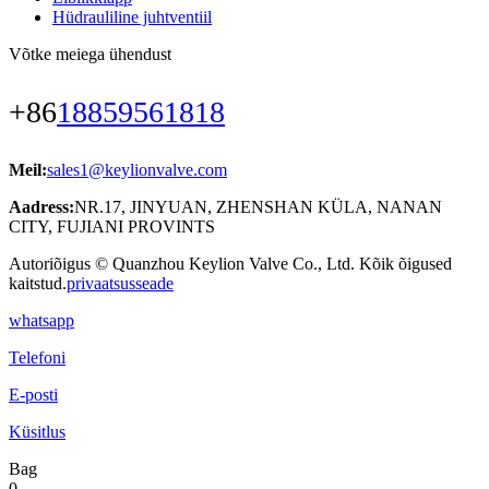
Hüdrauliline juhtventiil
Võtke meiega ühendust
+86
18859561818
Meil:
sales1@keylionvalve.com
Aadress:
NR.17, JINYUAN, ZHENSHAN KÜLA, NANAN
CITY, FUJIANI PROVINTS
Autoriõigus © Quanzhou Keylion Valve Co., Ltd. Kõik õigused
kaitstud.
privaatsusseade
whatsapp
Telefoni
E-posti
Küsitlus
Bag
0