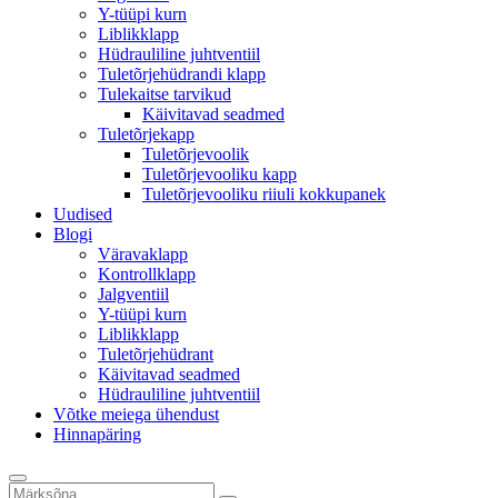
Y-tüüpi kurn
Liblikklapp
Hüdrauliline juhtventiil
Tuletõrjehüdrandi klapp
Tulekaitse tarvikud
Käivitavad seadmed
Tuletõrjekapp
Tuletõrjevoolik
Tuletõrjevooliku kapp
Tuletõrjevooliku riiuli kokkupanek
Uudised
Blogi
Väravaklapp
Kontrollklapp
Jalgventiil
Y-tüüpi kurn
Liblikklapp
Tuletõrjehüdrant
Käivitavad seadmed
Hüdrauliline juhtventiil
Võtke meiega ühendust
Hinnapäring